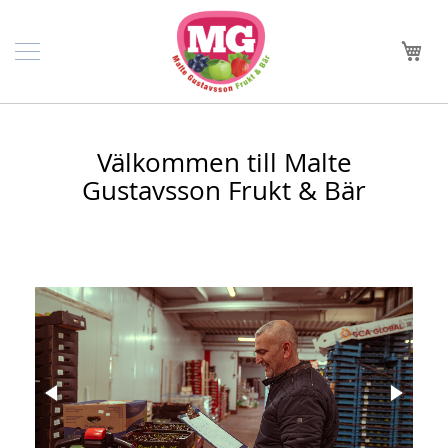
Hoppa
Hem
till
Min
innehållet
Skapa
konto
Kontakt
Välkommen till Malte
Om
Gustavsson Frukt & Bär
oss
Mitt
konto