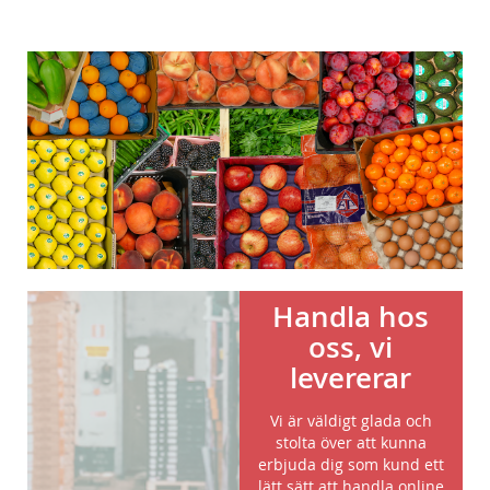
Handla hos
oss, vi
levererar
Vi är väldigt glada och
stolta över att kunna
erbjuda dig som kund ett
lätt sätt att handla online