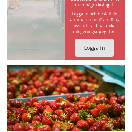
utan några krångel.
Logga in och beställ de
varorna du behöver. Ring
oss och få dina unika
inloggningsuppgifter.
Logga in