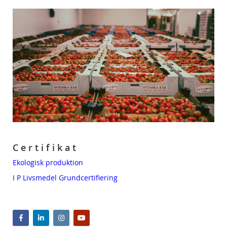
C e r t i f i k a t
Ekologisk produktion
I P Livsmedel Grundcertifiering